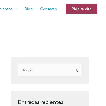
mientos
Blog
Contacto
Pide tu cita
B
u
s
c
Entradas recientes
a