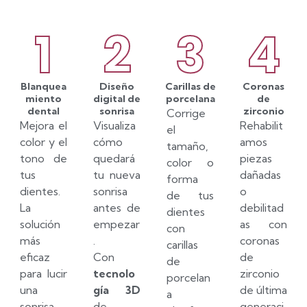
1
2
3
4
Blanquea
Diseño
Carillas de
Coronas
miento
digital de
porcelana
de
dental
sonrisa
zirconio
Corrige
Mejora el
Visualiza
Rehabilit
el
color y el
cómo
amos
tamaño,
tono de
quedará
piezas
color o
tus
tu nueva
dañadas
forma
dientes.
sonrisa
o
de tus
La
antes de
debilitad
dientes
solución
empezar
as con
con
más
.
coronas
carillas
eficaz
Con
de
de
para lucir
tecnolo
zirconio
porcelan
una
gía 3D
de última
a
sonrisa
de
generaci