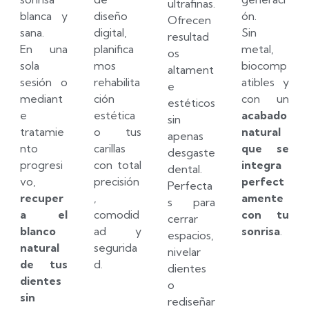
ultrafinas.
blanca y
diseño
ón.
Ofrecen
sana.
digital,
Sin
resultad
En una
planifica
metal,
os
sola
mos
biocomp
altament
sesión o
rehabilita
atibles y
e
mediant
ción
con un
estéticos
e
estética
acabado
sin
tratamie
o tus
natural
apenas
nto
carillas
que se
desgaste
progresi
con total
integra
dental.
vo,
precisión
perfect
Perfecta
recuper
,
amente
s para
a el
comodid
con tu
cerrar
blanco
ad y
sonrisa
.
espacios,
natural
segurida
nivelar
de tus
d.
dientes
dientes
o
sin
rediseñar