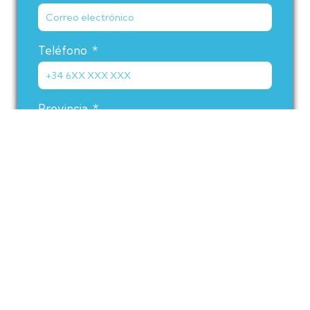
Teléfono
Provincia
Motivo de la consulta
He leído y acepto que la primera valoración
tiene un coste de 50 €, que incluye la evaluación
profesional y los estudios necesarios según criterio
clínico, así como la Política de Privacidad.