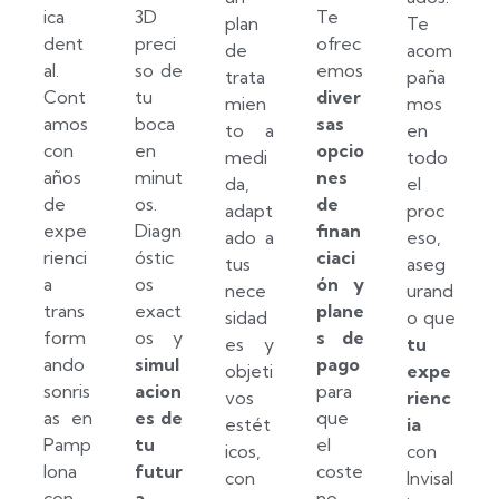
ica
3D
Te
plan
Te
dent
preci
ofrec
de
acom
al.
so de
emos
trata
paña
Cont
tu
diver
mien
mos
amos
boca
sas
to a
en
con
en
opcio
medi
todo
años
minut
nes
da,
el
de
os.
de
adapt
proc
expe
Diagn
finan
ado a
eso,
rienci
óstic
ciaci
tus
aseg
a
os
ón y
nece
urand
trans
exact
plane
sidad
o que
form
os y
s de
es y
tu
ando
simul
pago
objeti
expe
sonris
acion
para
vos
rienc
as en
es de
que
estét
ia
Pamp
tu
el
icos,
con
lona
futur
coste
con
Invisal
con
a
no