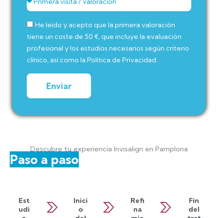
He leído y acepto que la primera valoración
tiene un coste de 50 €, que incluye la evaluación
profesional y los estudios necesarios según criterio
clínico, así como la Política de Privacidad.
Enviar
Descubre tu experiencia Invisalign en Pamplona
Paso a paso
>
>
>
Est
Inici
Refi
Fin
udi
o
na
del
o
del
mie
trat