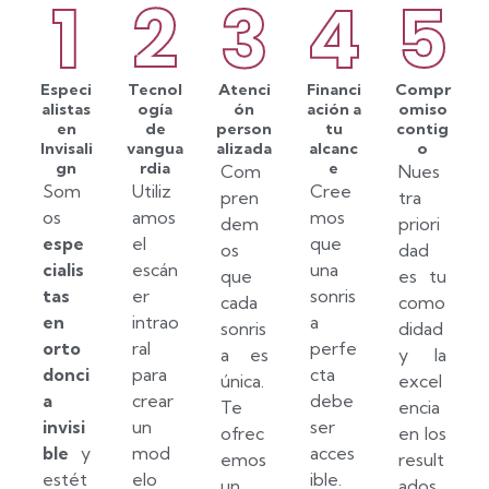
1
2
3
4
5
Especi
Tecnol
Atenci
Financi
Compr
alistas
ogía
ón
ación a
omiso
en
de
person
tu
contig
Invisali
vangua
alizada
alcanc
o
gn
rdia
e
Com
Nues
Som
Utiliz
Cree
pren
tra
os
amos
mos
dem
priori
espe
el
que
os
dad
cialis
escán
una
que
es tu
tas
er
sonris
cada
como
en
intrao
a
sonris
didad
orto
ral
perfe
a es
y la
donci
para
cta
única.
excel
a
crear
debe
Te
encia
invisi
un
ser
ofrec
en los
ble
y
mod
acces
emos
result
estét
elo
ible.
un
ados.