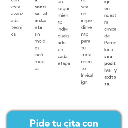
un
ign
esta
sonri
sea
segui
en
avanz
sa al
un
mien
nuest
ada
insta
impe
to
ra
técni
nte
,
dime
indivi
clínica
ca.
sin
nto
dualiz
de
mold
para
ado
Pamp
es
tu
en
lona
incó
trata
cada
sea
mod
mien
etapa
posit
os.
to
.
iva y
Invisal
exito
ign.
sa
.
Pide tu cita con