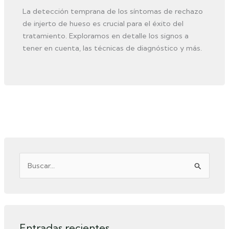
La detección temprana de los síntomas de rechazo
de injerto de hueso es crucial para el éxito del
tratamiento. Exploramos en detalle los signos a
tener en cuenta, las técnicas de diagnóstico y más.
B
u
s
c
Entradas recientes
a